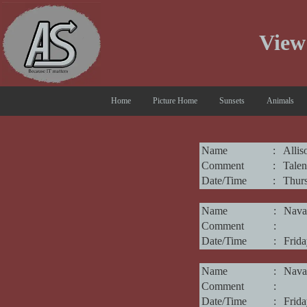
View
Home
Picture Home
Sunsets
Animals
Name
:
Alli
Comment
:
Talen
Date/Time
:
Thurs
Name
:
Nava
Comment
:
Date/Time
:
Frid
Name
:
Nava
Comment
:
Date/Time
:
Frid