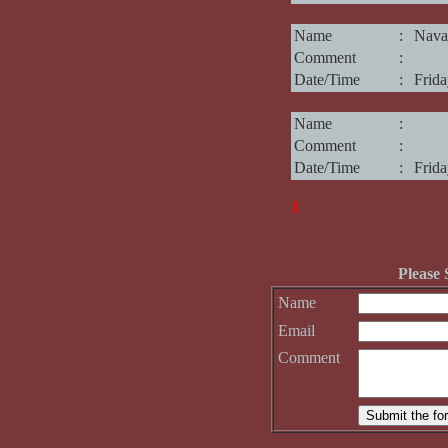
Name
:
Nava
Comment
:
Date/Time
:
Frid
Name
:
Comment
:
Date/Time
:
Frid
1
Please
Name
Email
Comment
Submit the fo